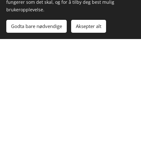
fungerer som det skal, og for å tilby deg best mulig
brukeropplevelse.
Godta bare nødvendige
Aksepter alt
Akileine Red
Intense
Freshness
Spray 150 ml
kr
330,00
HFL