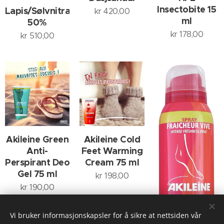
Insectobite 15
Lapis/Sølvnitratpinne
kr
420,00
ml
50%
kr
178,00
kr
510,00
Akileine Green
Akileine Cold
Anti-
Feet Warming
Perspirant Deo
Cream 75 ml
Gel 75 ml
kr
198,00
kr
190,00
Vi bruker informasjonskapsler for å sikre at nettsiden vår