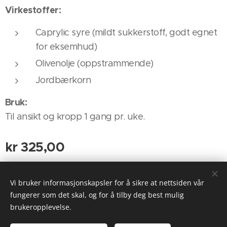
Virkestoffer:
Caprylic syre (mildt sukkerstoff, godt egnet
for eksemhud)
Olivenolje (oppstrammende)
Jordbærkorn
Bruk:
Til ansikt og kropp 1 gang pr. uke.
kr
325,00
Vi bruker informasjonskapsler for å sikre at nettsiden vår
Informasjonskapsler
fungerer som det skal, og for å tilby deg best mulig
brukeropplevelse.